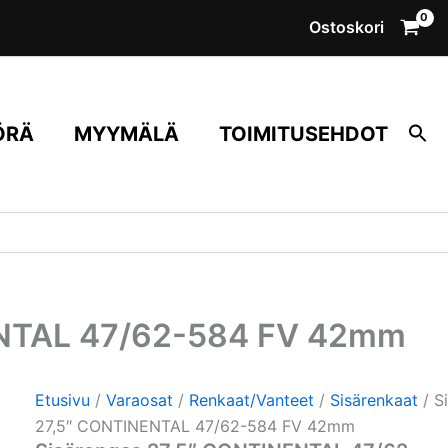
Sisärengas
Ostoskori
27,5"
CONTINENTAL
47/62-
584
FV
42mm
ÖRÄ
MYYMÄLÄ
TOIMITUSEHDOT
määrä
ENTAL 47/62-584 FV 42mm
Etusivu
/
Varaosat
/
Renkaat/Vanteet
/
Sisärenkaat
/ S
27,5″ CONTINENTAL 47/62-584 FV 42mm