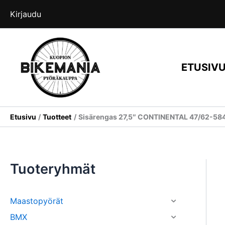
Siirry
Kirjaudu
sisältöön
ETUSIV
Etusivu
Tuotteet
Sisärengas 27,5″ CONTINENTAL 47/62-58
Tuoteryhmät
Maastopyörät
BMX