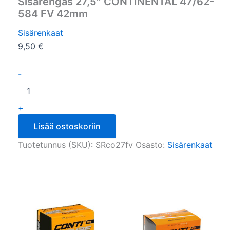
Sisärengas 27,5″ CONTINENTAL 47/62-
584 FV 42mm
Sisärenkaat
9,50
€
-
+
Lisää ostoskoriin
Tuotetunnus (SKU):
SRco27fv
Osasto:
Sisärenkaat