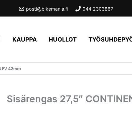
42mm
posti@bikemania.fi
044 2303867
määrä
U
KAUPPA
HUOLLOT
TYÖSUHDEPY
4 FV 42mm
Sisärengas 27,5″ CONTIN